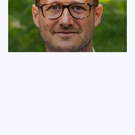
Maciej Szturmowicz
Joanna
Maria
Zawada