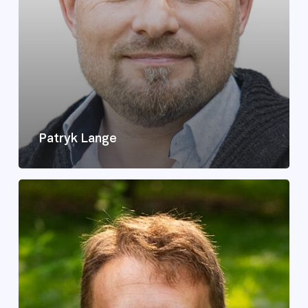
Patryk Lange
Maciej
Szturmowicz