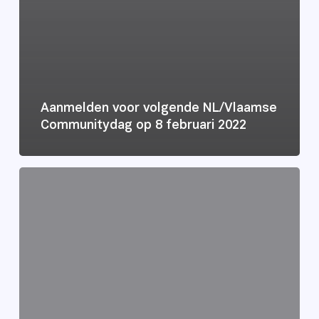
Aanmelden voor volgende NL/Vlaamse
Communitydag op 8 februari 2022
Save
the
date:
communitydag
zaterdag
25
september
2021