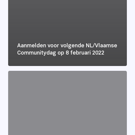
Aanmelden voor volgende NL/Vlaamse
Communitydag op 8 februari 2022
Save
the
date:
communitydag
zaterdag
25
september
2021