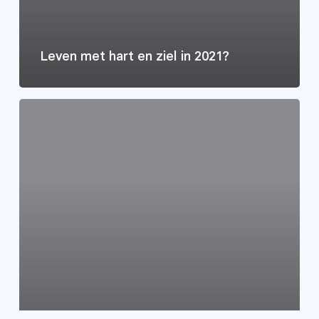
Leven met hart en ziel in 2021?
Internationale
luistercirkel
21
december
19.30
uur