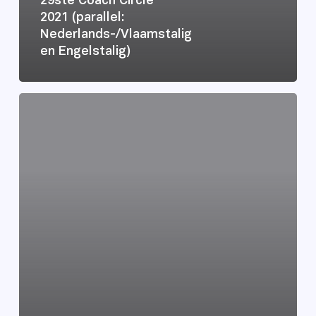
29ste Coach Circle
2021 (parallel:
Nederlands-/Vlaamstalig
en Engelstalig)
Leven
met
hart
en
ziel
in
2021?