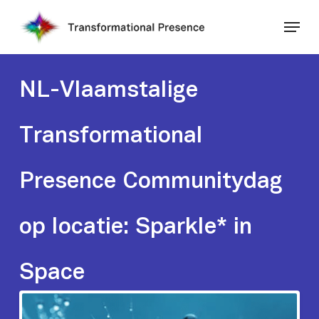
Skip
Menu
to
main
Close
content
Menu
NL-Vlaamstalige
Transformational
Presence Communitydag
op locatie: Sparkle* in
Space
8 april 2026, 12.00 - 18.00 uur