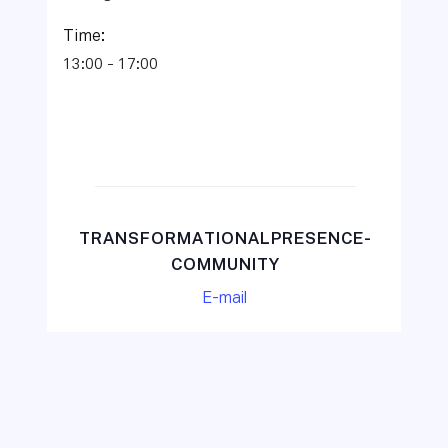
Time:
13:00 - 17:00
TRANSFORMATIONALPRESENCE-
COMMUNITY
E-mail
Transformational Presence
Innerlijk leiderschap:
Global Gathering 2025
luisteren naar jezelf en anderen