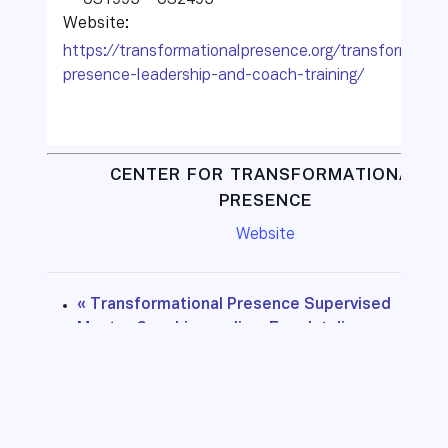
US1995 – US2495
Website:
https://transformationalpresence.org/transformation
presence-leadership-and-coach-training/
CENTER FOR TRANSFORMATIONAL
PRESENCE
Website
«
Transformational Presence Supervised
Mentor Coaching, online, Engelstalig
Transformational Presence Community
Dag zaterdag 25 september 2021
»